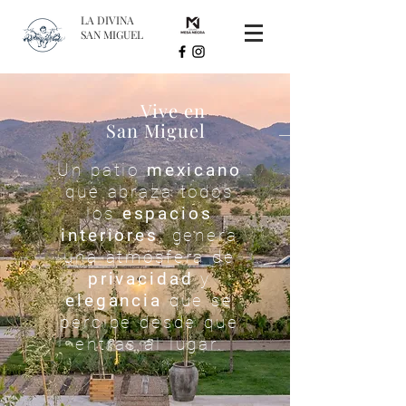
LA DIVINA
SAN MIGUEL
Vive en
San Miguel
Un patio
mexicano
que abraza todos
los
espacios
interiores
, genera
una atmósfera de
privacidad
y
elegancia
que se
percibe desde que
entras al lugar.